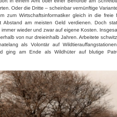
ort in einem Amt oder einer Behörde am Schreibti
rten. Oder die Dritte – scheinbar vernünftige Varian
 zum Wirtschaftsinformatiker gleich in die freie 
t Abstand am meisten Geld verdienen. Doch statt
d immer wieder und zwar auf eigene Kosten. Insgesa
erhalb von nur dreieinhalb Jahren. Arbeitete schwi
telang als Volontär auf Wildtierauffangstatione
nd ging am Ende als Wildhüter auf blutige Patro