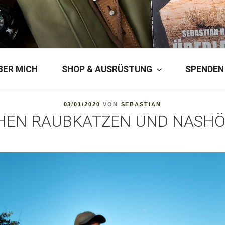
ERSON
BER MICH
SHOP & AUSRÜSTUNG
SPENDEN
VERÖFFENTLICHT
03/01/2020
VON
SEBASTIAN
AM
HEN RAUBKATZEN UND NASH