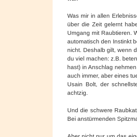
Was mir in allen Erlebnis
über die Zeit gelernt ha
Umgang mit Raubtieren. W
automatisch den Instinkt
nicht. Deshalb gilt, wen
du viel machen: z.B. bete
hast) in Anschlag nehmen 
auch immer, aber eines tu
Usain Bolt, der schnells
achtzig.
Und die schwere Raubkatze
Bei anstürmenden Spitzma
Aber nicht nur um das ei