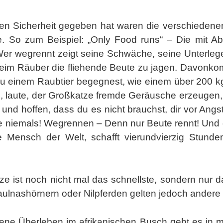
sen Sicherheit gegeben hat waren die verschiedenen
be. So zum Beispiel: „Only Food runs“ – Die mit Ab
er wegrennt zeigt seine Schwäche, seine Unterleg
 beim Räuber die fliehende Beute zu jagen. Davonk
n du einem Raubtier begegnest, wie einem über 200 
n, laute, der Großkatze fremde Geräusche erzeugen, 
und hoffen, dass du es nicht brauchst, dir vor Ang
e niemals! Wegrennen – Denn nur Beute rennt! Und d
te Mensch der Welt, schafft vierundvierzig Stunde
 ist noch nicht mal das schnellste, sondern nur da
ulnashörnern oder Nilpferden gelten jedoch ander
gene Überleben im afrikanischen Busch geht es in m