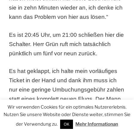
sie in zehn Minuten wieder an, ich denke ich
kann das Problem von hier aus lösen.“
Es ist 20:45 Uhr, um 21:00 schließen hier die
Schalter. Herr Grün ruft mich tatsächlich
pünktlich um fünf vor neun zurück.
Es hat geklappt, ich halte mein vorläufiges
Ticket in der Hand und dank ihm muss ich
nur eine geringe Umbuchungsgebühr zahlen
statt eines komplett neuen Flugs. Der Mann
Wir verwenden Cookies für ein optimales Nutzererlebnis.
ist wirklich Gold wert, er hat innerhalb von 10
Nutzen Sie unsere Website oder Dienste weiter, stimmen Sie
Minuten von seinem Büro in Deutschland
der Verwendung zu.
Mehr Informationan
OK
aus das geklärt wozu hier direkt vor Ort drei