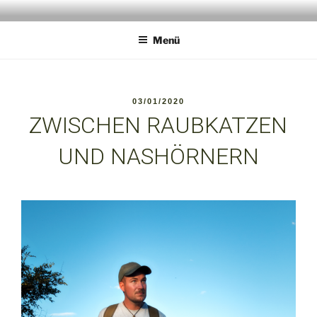
Zum
ANIMALPERSON
Wildlife Experience
Inhalt
Menü
springen
VERÖFFENTLICHT
03/01/2020
AM
ZWISCHEN RAUBKATZEN
UND NASHÖRNERN