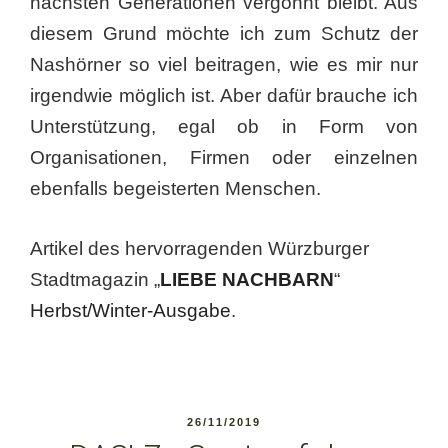
nächsten Generationen vergönnt bleibt. Aus
diesem Grund möchte ich zum Schutz der
Nashörner so viel beitragen, wie es mir nur
irgendwie möglich ist. Aber dafür brauche ich
Unterstützung, egal ob in Form von
Organisationen, Firmen oder einzelnen
ebenfalls begeisterten Menschen.
Artikel des hervorragenden Würzburger
Stadtmagazin „
LIEBE NACHBARN
“
Herbst/Winter-Ausgabe
.
VERÖFFENTLICHT
26/11/2019
AM