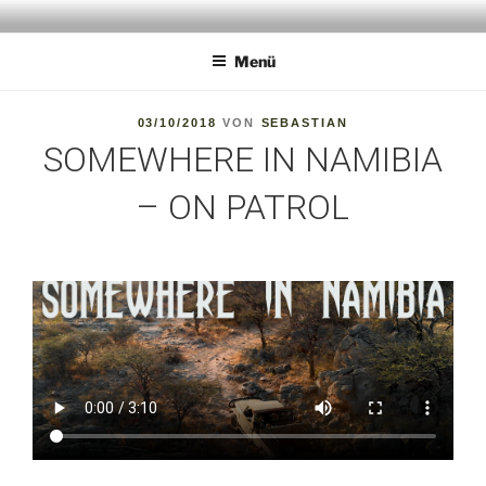
Zum
ANIMALPERSON
Wildlife Experience
Inhalt
Menü
springen
VERÖFFENTLICHT
03/10/2018
VON
SEBASTIAN
AM
SOMEWHERE IN NAMIBIA
– ON PATROL