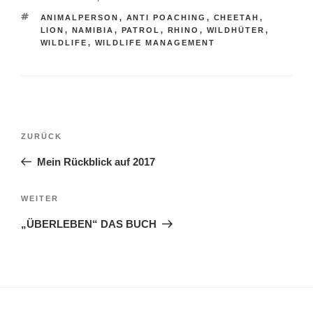
SCHLAGWÖRTER
ANIMALPERSON
,
ANTI POACHING
,
CHEETAH
,
LION
,
NAMIBIA
,
PATROL
,
RHINO
,
WILDHÜTER
,
WILDLIFE
,
WILDLIFE MANAGEMENT
Beitragsnavigation
ZURÜCK
Vorheriger
Beitrag
Mein Rückblick auf 2017
WEITER
Nächster
Beitrag
„ÜBERLEBEN“ DAS BUCH