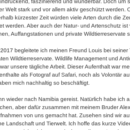
eeindruckend, faszinierend und wunderbar. Doch um si
der Welt stark und vor allem aktiv geschützt werden
nerhalb kürzester Zeit würden viele Arten durch die 
et werden. Aber auch der Natur- und Artenschutz ist 
en, Auffangstationen und private Wildtierreservate s
r
2017
begleitete ich meinen Freund Louis bei seiner T
aten Wildtierreservate. Wildlife Management und Antiw
r unsere tägliche Arbeit. Dieser Aufenthalt war mei
enthalte als Fotograf auf Safari, noch als Volontär 
aben mich nachhaltig so beschäftigt.
nn wieder nach Namibia gereist. Natürlich habe ich 
chen, aber dafür zusammen mit meinem Bruder Ale
nahmen von uns gemacht hat. Zusehen sind wir auf P
 Landschaft und Tierwelt. Ich hoffe das kurze Vide