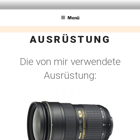
Zum
ANIMALPERSON
Wildlife Experience
Inhalt
Menü
springen
AUSRÜSTUNG
Die von mir verwendete
Ausrüstung: