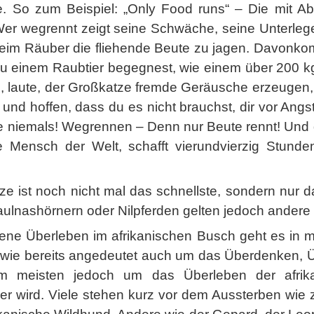
be. So zum Beispiel: „Only Food runs“ – Die mit Ab
er wegrennt zeigt seine Schwäche, seine Unterleg
 beim Räuber die fliehende Beute zu jagen. Davonk
n du einem Raubtier begegnest, wie einem über 200 
n, laute, der Großkatze fremde Geräusche erzeugen, 
und hoffen, dass du es nicht brauchst, dir vor Ang
e niemals! Wegrennen – Denn nur Beute rennt! Und d
te Mensch der Welt, schafft vierundvierzig Stunde
 ist noch nicht mal das schnellste, sondern nur da
ulnashörnern oder Nilpferden gelten jedoch ander
gene Überleben im afrikanischen Busch geht es in m
wie bereits angedeutet auch um das Überdenken, 
m meisten jedoch um das Überleben der afrikan
r wird. Viele stehen kurz vor dem Aussterben wie 