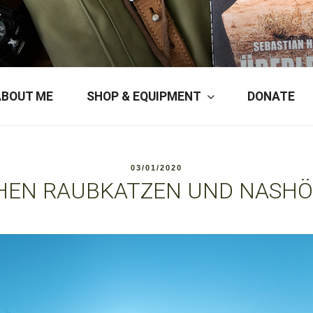
ERSON
ABOUT ME
SHOP & EQUIPMENT
DONATE
POSTED
03/01/2020
ON
HEN RAUBKATZEN UND NASH