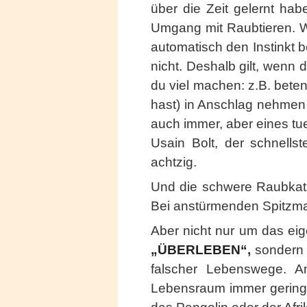
über die Zeit gelernt ha
Umgang mit Raubtieren. W
automatisch den Instinkt
nicht. Deshalb gilt, wen
du viel machen: z.B. bete
hast) in Anschlag nehmen 
auch immer, aber eines tu
Usain Bolt, der schnells
achtzig.
Und die schwere Raubkatze
Bei anstürmenden Spitzma
Aber nicht nur um das ei
„ÜBERLEBEN“
,
sondern 
falscher Lebenswege. A
Lebensraum immer geringe