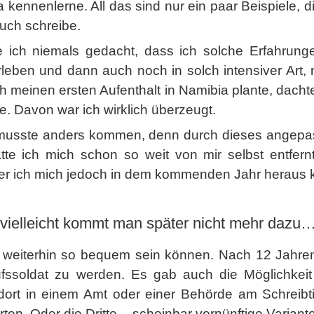
 kennenlerne. All das sind nur ein paar Beispiele, d
Buch schreibe.
te ich niemals gedacht, dass ich solche Erfahrun
rleben und dann auch noch in solch intensiver Art, n
h meinen ersten Aufenthalt in Namibia plante, dacht
re. Davon war ich wirklich überzeugt.
musste anders kommen, denn durch dieses angepa
te ich mich schon so weit von mir selbst entfernt,
er ich mich jedoch in dem kommenden Jahr heraus k
vielleicht kommt man später nicht mehr dazu
s weiterhin so bequem sein können. Nach 12 Jahren 
ssoldat zu werden. Es gab auch die Möglichkeit d
ort in einem Amt oder einer Behörde am Schreibti
rten. Oder die Dritte – scheinbar vernünftige Varian