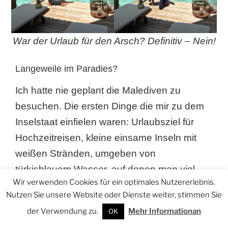
War der Urlaub für den Arsch? Definitiv – Nein!
Langeweile im Paradies?
Ich hatte nie geplant die Malediven zu
besuchen. Die ersten Dinge die mir zu dem
Inselstaat einfielen waren: Urlaubsziel für
Hochzeitreisen, kleine einsame Inseln mit
weißen Stränden, umgeben von
türkisblauem Wasser, auf denen man viel
Wir verwenden Cookies für ein optimales Nutzererlebnis.
Ruhe und Zeit hat. Kurz, sehr schön aber
Nutzen Sie unsere Website oder Dienste weiter, stimmen Sie
auch ziemlich langweilig. So war meine
der Verwendung zu.
Mehr Informationan
OK
Meinung – aber da ich die Schnauze von