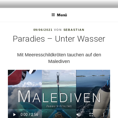
Zum
ANIMALPERSON
Wildlife Experience
Inhalt
Menü
springen
VERÖFFENTLICHT
09/06/2021
VON
SEBASTIAN
AM
Paradies – Unter Wasser
Mit Meeresschildkröten tauchen auf den
Malediven