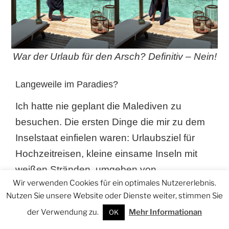
War der Urlaub für den Arsch? Definitiv – Nein!
Langeweile im Paradies?
Ich hatte nie geplant die Malediven zu
besuchen. Die ersten Dinge die mir zu dem
Inselstaat einfielen waren: Urlaubsziel für
Hochzeitreisen, kleine einsame Inseln mit
weißen Stränden, umgeben von
Wir verwenden Cookies für ein optimales Nutzererlebnis.
türkisblauem Wasser, auf denen man viel
Nutzen Sie unsere Website oder Dienste weiter, stimmen Sie
Ruhe und Zeit hat. Kurz, sehr schön aber
der Verwendung zu.
Mehr Informationan
OK
auch ziemlich langweilig. So war meine