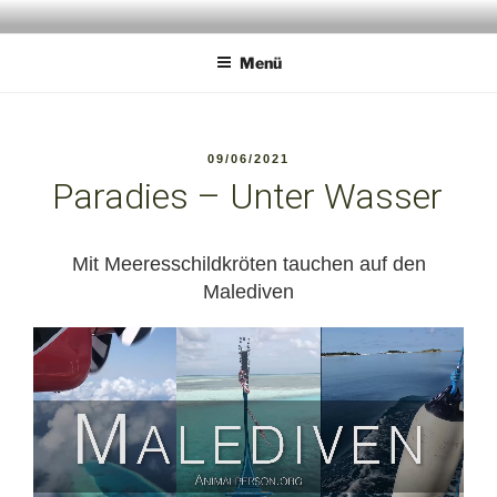
Zum
ANIMALPERSON
Wildlife Experience
Inhalt
Menü
springen
VERÖFFENTLICHT
09/06/2021
AM
Paradies – Unter Wasser
Mit Meeresschildkröten tauchen auf den
Malediven