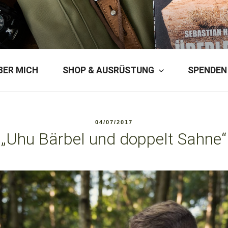
ERSON
BER MICH
SHOP & AUSRÜSTUNG
SPENDEN
VERÖFFENTLICHT
04/07/2017
AM
„Uhu Bärbel und doppelt Sahne“