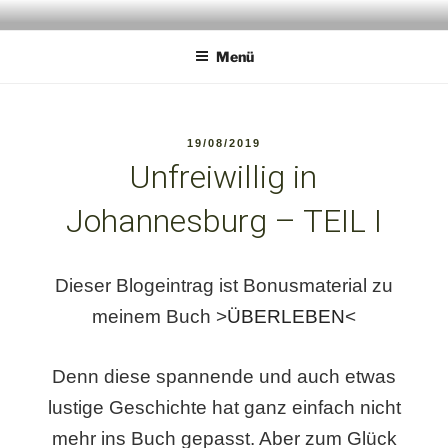
Zum
ANIMALPERSON
Wildlife Experience
Inhalt
Menü
springen
VERÖFFENTLICHT
19/08/2019
AM
Unfreiwillig in
Johannesburg – TEIL I
Dieser Blogeintrag ist Bonusmaterial zu
meinem Buch >
ÜBERLEBEN
<
Denn diese spannende und auch etwas
lustige Geschichte hat ganz einfach nicht
mehr ins Buch gepasst. Aber zum Glück