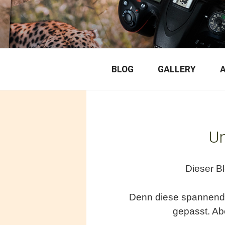
Skip
to
ANIMALP
content
Wildlife Experience
BLOG
GALLERY
Un
Dieser B
Denn diese spannende
gepasst. Ab