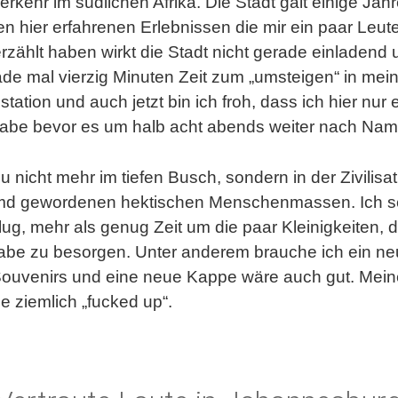
rkehr im südlichen Afrika. Die Stadt galt einige Jahr
n hier erfahrenen Erlebnissen die mir ein paar Leut
erzählt haben wirkt die Stadt nicht gerade einladend u
rade mal vierzig Minuten Zeit zum „umsteigen“ in me
ation und auch jetzt bin ich froh, dass ich hier nur
abe bevor es um halb acht abends weiter nach Nami
u nicht mehr im tiefen Busch, sondern in der Zivilisat
emd gewordenen hektischen Menschenmassen. Ich scha
g, mehr als genug Zeit um die paar Kleinigkeiten, die
be zu besorgen. Unter anderem brauche ich ein n
uvenirs und eine neue Kappe wäre auch gut. Meine 
e ziemlich „fucked up“.