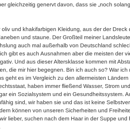
ber gleichzeitig genervt davon, dass sie „noch solang
r oliv und khakifarbigen Kleidung, aus der der Dreck
daneben und staune. Der Großteil meiner Landsleute fl
hslung auch mal außerhalb von Deutschland schlec
ürlich gibt es auch Ausnahmen aber die meisten der vi
egativ. Und aus dieser Altersklasse kommen mit Abst
en, die mir hier begegnen. Bin ich auch so? War ich
Uns geht es im Vergleich zu den allermeisten Länder
echtsstaat, haben immer fließend Wasser, Strom und
sogar ein Sozialsystem und ein Gesundheitssystem. 
ähig sind, wir haben sie und das ist keine Selbstvers
ern können von unseren Sicherheiten und Freiheite
wir lieber, suchen nach dem Haar in der Suppe und 
.