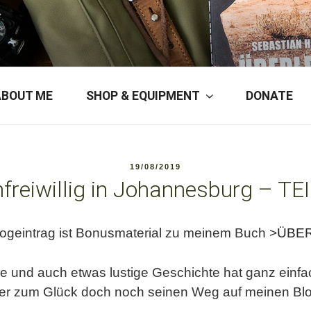
ERSON
ABOUT ME
SHOP & EQUIPMENT
DONATE
POSTED
19/08/2019
ON
freiwillig in Johannesburg – TEI
logeintrag ist Bonusmaterial zu meinem Buch >
ÜBE
 und auch etwas lustige Geschichte hat ganz einfac
er zum Glück doch noch seinen Weg auf meinen Bl