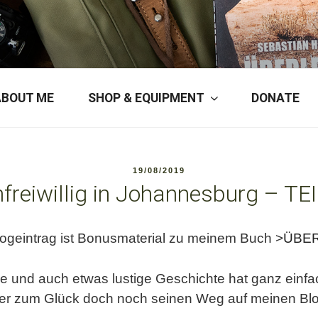
ERSON
ABOUT ME
SHOP & EQUIPMENT
DONATE
POSTED
19/08/2019
ON
freiwillig in Johannesburg – TEI
logeintrag ist Bonusmaterial zu meinem Buch >
ÜBE
 und auch etwas lustige Geschichte hat ganz einfac
er zum Glück doch noch seinen Weg auf meinen Bl