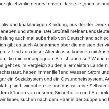
ber gleichzeitig genervt davon, dass sie „noch solang
r oliv und khakifarbigen Kleidung, aus der der Dreck
daneben und staune. Der Großteil meiner Landsleute fl
hslung auch mal außerhalb von Deutschland schlec
ürlich gibt es auch Ausnahmen aber die meisten der vi
egativ. Und aus dieser Altersklasse kommen mit Abst
en, die mir hier begegnen. Bin ich auch so? War ich
Uns geht es im Vergleich zu den allermeisten Länder
echtsstaat, haben immer fließend Wasser, Strom und
sogar ein Sozialsystem und ein Gesundheitssystem. 
ähig sind, wir haben sie und das ist keine Selbstvers
ern können von unseren Sicherheiten und Freiheite
wir lieber, suchen nach dem Haar in der Suppe und 
.