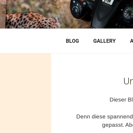
Skip
to
ANIMALP
content
Wildlife Experience
BLOG
GALLERY
Un
Dieser B
Denn diese spannende
gepasst. Ab