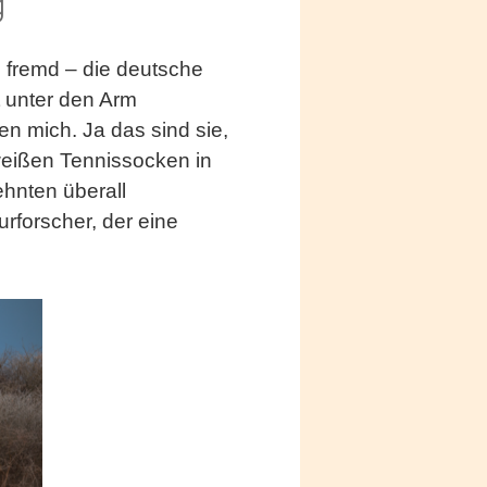
g
h fremd – die deutsche
t unter den Arm
n mich. Ja das sind sie,
 weißen Tennissocken in
ehnten überall
rforscher, der eine