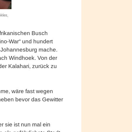
kles,
frikanischen Busch
hino-War“ und hundert
ch Johannesburg mache.
nach Windhoek. Von der
der Kalahari, zurück zu
mme, wäre fast wegen
heben bevor das Gewitter
er sie ist nun mal ein