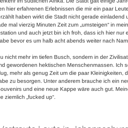
rkehr im südlichen Afrika. Die Stadt galt einige Jahr
n hier erfahrenen Erlebnissen die mir ein paar Leut
erzählt haben wirkt die Stadt nicht gerade einladend u
rade mal vierzig Minuten Zeit zum „umsteigen“ in me
ation und auch jetzt bin ich froh, dass ich hier nur
abe bevor es um halb acht abends weiter nach Nami
u nicht mehr im tiefen Busch, sondern in der Zivilisat
emd gewordenen hektischen Menschenmassen. Ich scha
g, mehr als genug Zeit um die paar Kleinigkeiten, die
be zu besorgen. Unter anderem brauche ich ein n
uvenirs und eine neue Kappe wäre auch gut. Meine 
e ziemlich „fucked up“.