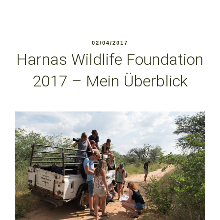
VERÖFFENTLICHT
02/04/2017
AM
Harnas Wildlife Foundation
2017 – Mein Überblick