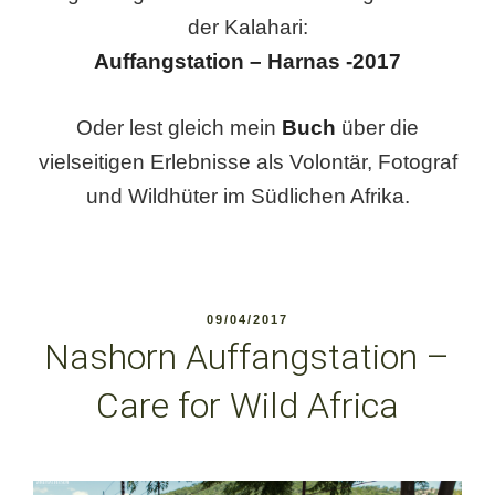
der Kalahari:
Auffangstation – Harnas -2017
Oder lest gleich mein
Buch
über die
vielseitigen Erlebnisse als Volontär, Fotograf
und Wildhüter im Südlichen Afrika.
VERÖFFENTLICHT
09/04/2017
AM
Nashorn Auffangstation –
Care for Wild Africa