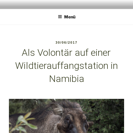
Zum
ANIMALPERSON
Wildlife Experience
Inhalt
Menü
springen
VERÖFFENTLICHT
30/06/2017
AM
Als Volontär auf einer
Wildtierauffangstation in
Namibia