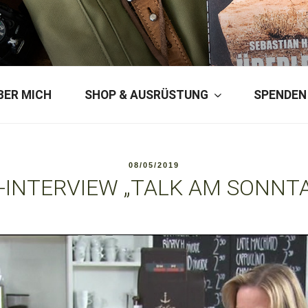
ERSON
BER MICH
SHOP & AUSRÜSTUNG
SPENDEN
VERÖFFENTLICHT
08/05/2019
AM
-INTERVIEW „TALK AM SONNT