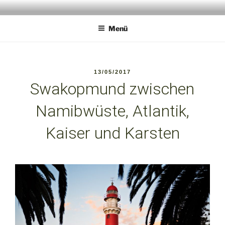
Zum
ANIMALPERSON
Wildlife Experience
Inhalt
Menü
springen
VERÖFFENTLICHT
13/05/2017
AM
Swakopmund zwischen
Namibwüste, Atlantik,
Kaiser und Karsten