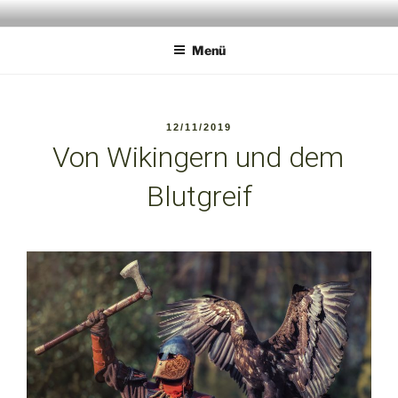
Zum
ANIMALPERSON
Wildlife Experience
Inhalt
Menü
springen
VERÖFFENTLICHT
12/11/2019
AM
Von Wikingern und dem
Blutgreif