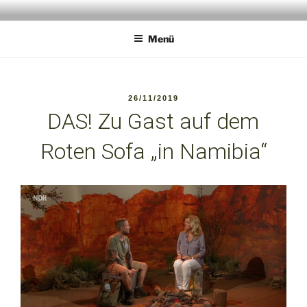
Zum
ANIMALPERSON
Wildlife Experience
Inhalt
Menü
springen
VERÖFFENTLICHT
26/11/2019
AM
DAS! Zu Gast auf dem
Roten Sofa „in Namibia“